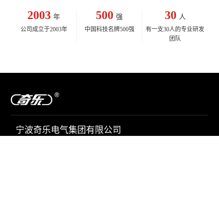
2003
500
30
年
强
人
公司成立于2003年
中国科技名牌500强
有一支30人的专业研发
团队
宁波奇乐电气集团有限公司
座机：
0574-58973775
0574-58973787
传真：
0574-58973787
邮箱：
admin@qi-le.com
地址：浙江省慈溪市掌起镇工业园区北一环路11号