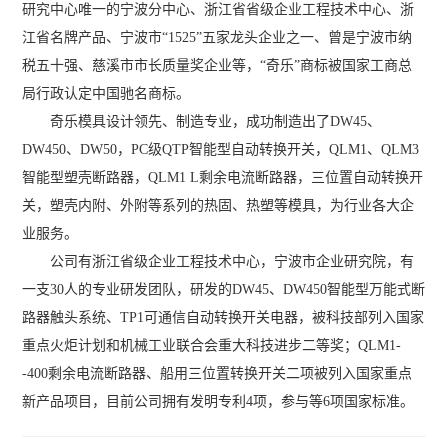
研究中心唯一的宁波分中心、浙江省省级企业工程技术中心、浙
江省名牌产品、宁波市“1525”五家龙头企业之一、曾是宁波市纳
税五十强、慈溪市市长质量奖企业等，“奇乐”商标被国家工商总
局行政认定中国驰名商标。
奇乐模具设计领先、制造专业，成功制造出了DW45、
DW450、DW50，PC级QTP智能型自动转换开关，QLM1、QLM3
智能型塑壳断路器，QLM1 L剩余电流断路器，三位置自动转换开
关，塑壳内附、外附等系列的热固、热塑等模具，为行业各大企
业服务。
公司有浙江省级企业工程技术中心，宁波市企业研究院，有
一支30人的专业研发团队，研发的DW45、DW450智能型万能式断
路器触头系统、TP1可通信自动转换开关电器，被科技部列入国家
重点火炬计划和机械工业联合会重大科技进步二等奖；QLM1-
-400剩余电流断路器、船用三位置转换开关二项被列入国家重点
新产品项目，目前公司拥有发明专利4项，参与等6项国家标准。