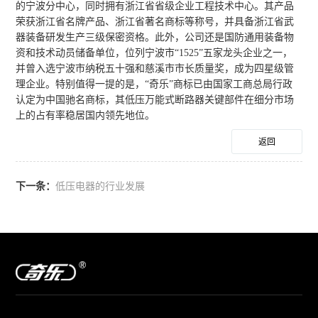
的宁波分中心，同时拥有浙江省省级企业工程技术中心。其产品
荣获浙江省名牌产品、浙江省著名商标等称号，并具备浙江省武
器装备研发生产三级保密资格。此外，公司还是国防通用装备物
资和技术动员储备单位，位列宁波市“1525”五家龙头企业之一，
并曾入选宁波市纳税五十强和慈溪市市长质量奖，成为四星级管
理企业。特别值得一提的是，“奇乐”商标已由国家工商总局行政
认定为中国驰名商标，其低压万能式断路器关键部件在细分市场
上的占有率稳居国内领先地位。
返回
下一条：
低压电器的行业发展