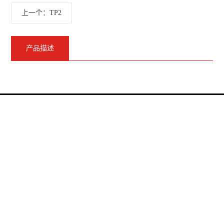
上一个：TP2
产品描述
宁波奇乐电气集团有限公司
座机：
0574-58973775
0574-58973787
传真：
0574-58973787
邮箱：
admin@qi-le.com