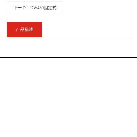
下一个：DW450固定式
产品描述
宁波奇乐电气集团有限公司
座机：
0574-58973775
0574-58973787
传真：
0574-58973787
邮箱：
admin@qi-le.com