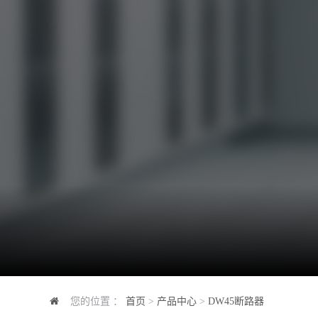
您的位置 ：
首页
>
产品中心
>
DW45断路器