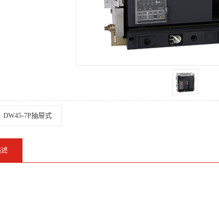
DW45-7P抽屉式
描述